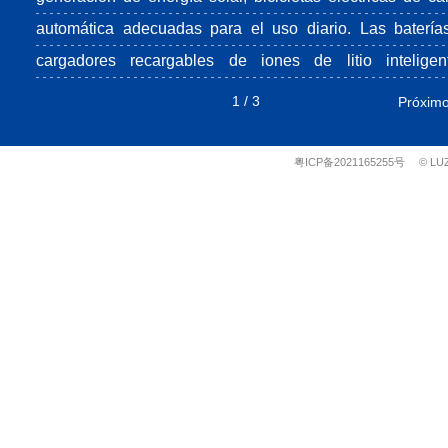
automática adecuadas para el uso diario. Las batería
cargadores recargables de iones de litio inteligen
producidos por la empresa son principalmente bater
1
/
3
Próxim
ternarias NCM (níquell - cobalto - manganeso) de b
consumo, gran capacidad y alta eficiencia energética.
粤ICP备2021165255号
© LU
carga del ciclo estándar es 500 veces y la capacidad
hasta 3000 mWh. El paquete blando de cobalto-litio, 
ciclo de carga 1000 veces, un debut en la industria,
nuestra especialidad desarrollada por nosotros. Y nues
producto estrella son las baterías de seguridad sella
directamente de fosfato de hierro y litio (LFP), carga ráp
por solo una hora.
El chip de batería de iones de litio inteligente producido 
nosotros, con patentes de más de 30 países, ha s