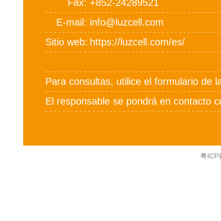
Fax
+852-24289521
E-mail
info@luzcell.com
Sitio web
https://luzcell.com/es/
Para consultas, utilice el formulario de 
El responsable se pondrá en contacto c
粤ICP