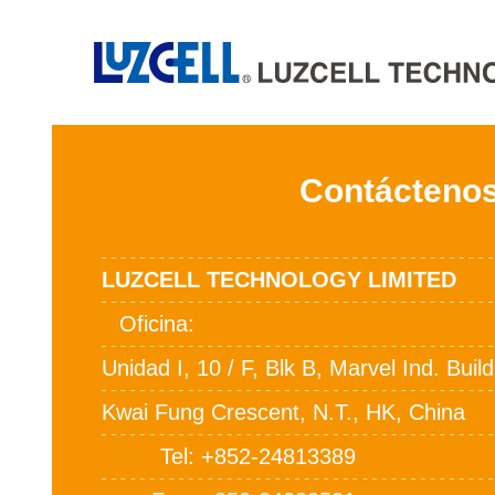
Contácteno
LUZCELL TECHNOLOGY LIMITED
Oficina
Unidad I, 10 / F, Blk B, Marvel Ind. Buil
Kwai Fung Crescent, N.T., HK, China
Tel
+852-24813389