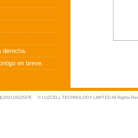
la derecha.
ontigo en breve.
备2021165255号
© LUZCELL TECHNOLOGY LIMITED All Rights Res