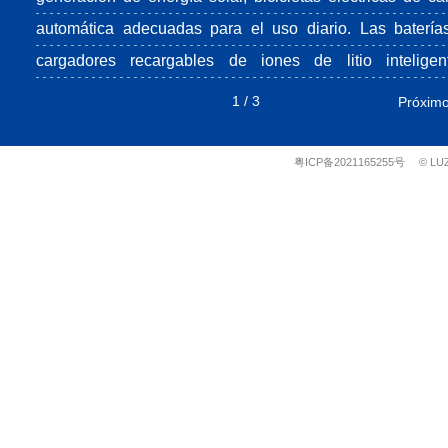
automática adecuadas para el uso diario. Las batería
cargadores recargables de iones de litio inteligen
producidos por la empresa son principalmente bater
1
/
3
Próxim
ternarias NCM (níquell - cobalto - manganeso) de b
consumo, gran capacidad y alta eficiencia energética.
粤ICP备2021165255号
© LU
carga del ciclo estándar es 500 veces y la capacidad
hasta 3000 mWh. El paquete blando de cobalto-litio, 
ciclo de carga 1000 veces, un debut en la industria,
nuestra especialidad desarrollada por nosotros. Y nues
producto estrella son las baterías de seguridad sella
directamente de fosfato de hierro y litio (LFP), carga ráp
por solo una hora.
El chip de batería de iones de litio inteligente producido 
nosotros, con patentes de más de 30 países, ha s