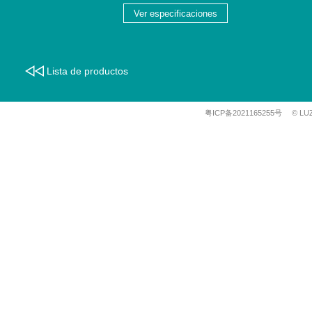
Ver especificaciones
Lista de productos
粤ICP备2021165255号
© LU