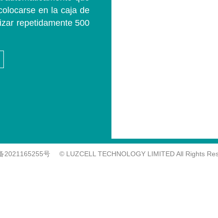
colocarse en la caja de
izar repetidamente 500
备2021165255号
© LUZCELL TECHNOLOGY LIMITED All Rights Res