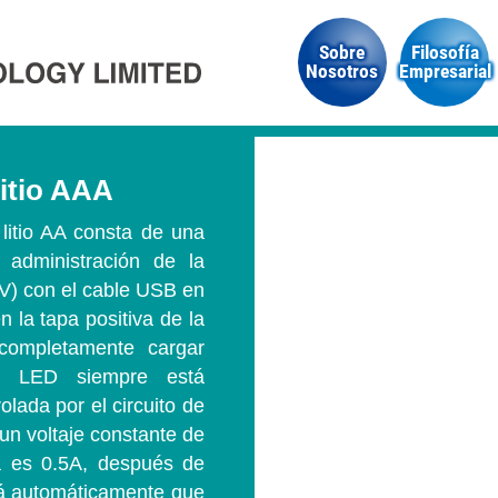
Sobre
Filosofía
Nosotros
Empresarial
litio AAA
 litio AA consta de una
administración de la
5V) con el cable USB en
n la tapa positiva de la
completamente cargar
el LED siempre está
olada por el circuito de
 un voltaje constante de
a es 0.5A, después de
erá automáticamente que