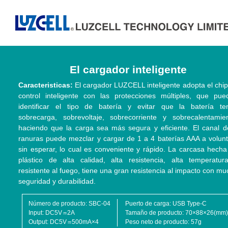
El cargador inteligente
Caracteristicas:
El cargador LUZCELL inteligente adopta el chi
control inteligente con las protecciones múltiples, que pue
identificar el tipo de batería y evitar que la batería te
sobrecarga, sobrevoltaje, sobrecorriente y sobrecalentamien
haciendo que la carga sea más segura y eficiente. El canal d
ranuras puede mezclar y cargar de 1 a 4 baterías AAA a volunt
sin esperar, lo cual es conveniente y rápido. La carcasa hech
plástico de alta calidad, alta resistencia, alta temperatur
resistente al fuego, tiene una gran resistencia al impacto con m
seguridad y durabilidad.
Número de producto
SBC-04
Puerto de carga
USB Type-C
Input
DC5V
2A
Tamaño de producto
70×88×26(mm)
Output
DC5V
500mA×4
Peso neto de producto
57g