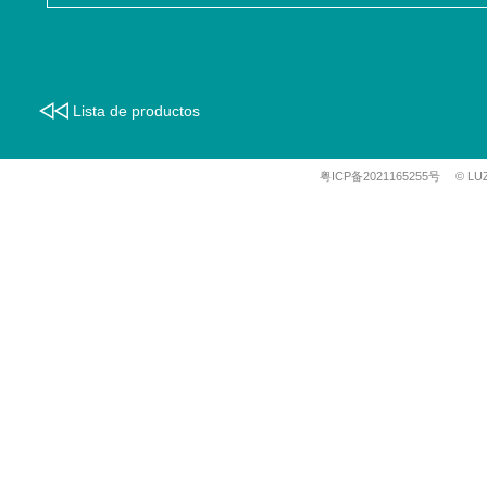
Lista de productos
粤ICP备2021165255号
© LU