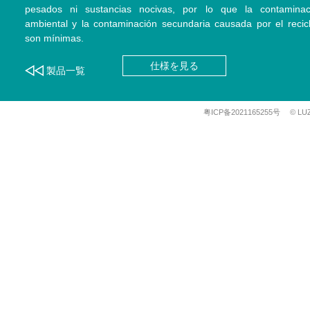
pesados ni sustancias nocivas, por lo que la contaminac
ambiental y la contaminación secundaria causada por el recicl
son mínimas.
仕様を見る
製品一覧
粤ICP备2021165255号
© LU