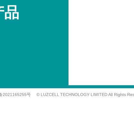
产品
备2021165255号
© LUZCELL TECHNOLOGY LIMITED All Rights Res