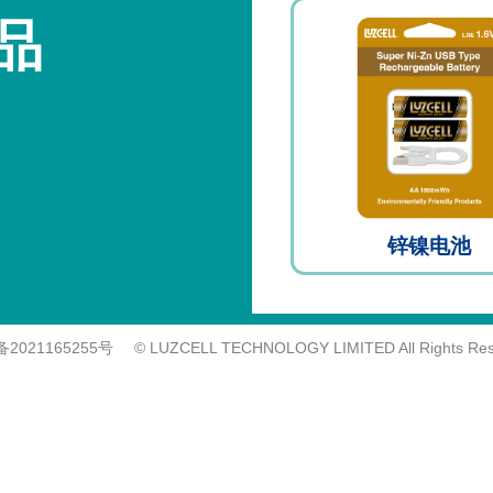
品
锌镍电池
备2021165255号
© LUZCELL TECHNOLOGY LIMITED All Rights Res